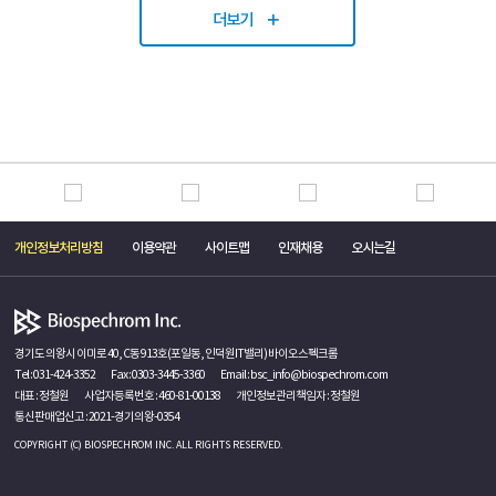
더보기
개인정보처리방침
이용약관
사이트맵
인재채용
오시는길
경기도 의왕시 이미로 40, C동 913호(포일동, 인덕원IT밸리) 바이오스펙크롬
Tel :
031-424-3352
Fax : 0303-3445-3360
Email :
bsc_info@biospechrom.com
대표 : 정철원
사업자등록번호 : 460-81-00138
개인정보관리책임자 : 정철원
통신판매업신고 : 2021-경기의왕-0354
COPYRIGHT (C) BIOSPECHROM INC. ALL RIGHTS RESERVED.