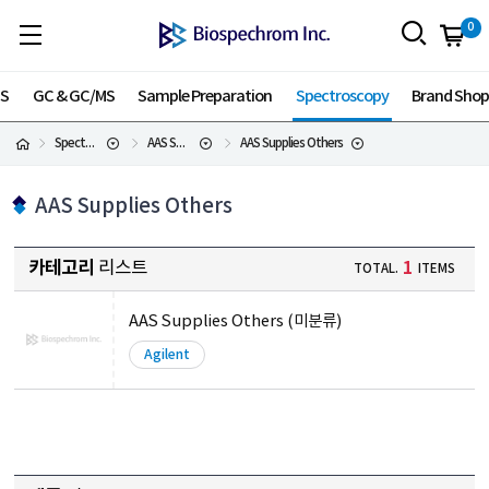
0
MS
GC & GC/MS
Sample Preparation
Spectroscopy
Brand Sho
Spectroscopy
AAS Supplies
AAS Supplies Others
AAS Supplies Others
카테고리
리스트
1
TOTAL.
ITEMS
AAS Supplies Others (미분류)
Agilent