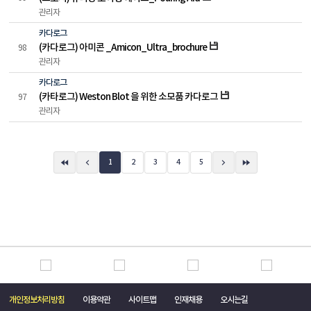
관리자
카다로그
(카다로그) 아미콘 _Amicon_Ultra_brochure
98
관리자
카다로그
(카타로그) Weston Blot 을 위한 소모품 카다로그
97
관리자
1
2
3
4
5
개인정보처리방침
이용약관
사이트맵
인재채용
오시는길