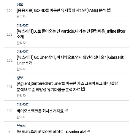
정보
[응용자료] GC-FID를 이용한 유지류의 지방산(FAME) 분석
104
관리자
기타자료
[뉴스레터]LC로 들어오는 건 Particle, 나가는 건 컬럼비용_Inline filter
103
소개
관리자
기타자료
[뉴스레터] GC Liner 상태, 마지막으로 언제 확인하셨나요? | Glass Frit
102
Liner 소개
관리자
정보
[Agilent] Sintered Frit Liner를 이용한 가스 크로마토그래피/질량
101
분석으로 준 휘발성 유기화합물 분석 자료
관리자
기타자료
바이오스펙크롬 회사소개자료
100
관리자
브로셔
(브로셔) 유리병 포어링 에이드_Pouring Aid
99