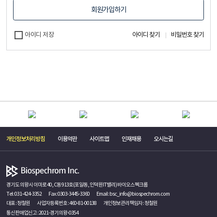
회원가입하기
아이디 저장
아이디 찾기
비밀번호 찾기
개인정보처리방침
이용약관
사이트맵
인재채용
오시는길
경기도 의왕시 이미로 40, C동 913호(포일동, 인덕원IT밸리) 바이오스펙크롬
Tel :
031-424-3352
Fax : 0303-3445-3360
Email :
bsc_info@biospechrom.com
대표 : 정철원
사업자등록번호 : 460-81-00138
개인정보관리책임자 : 정철원
통신판매업신고 : 2021-경기의왕-0354