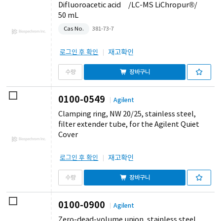
Difluoroacetic acid /LC-MS LiChropur®/
50 mL
Cas No.
381-73-7
재고확인
로그인 후 확인
장바구니
0100-0549
Agilent
Clamping ring, NW 20/25, stainless steel,
filter extender tube, for the Agilent Quiet
Cover
재고확인
로그인 후 확인
장바구니
0100-0900
Agilent
Zero-dead-volume union, stainless steel,