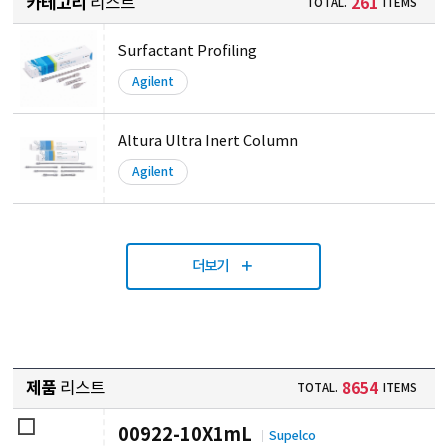
카테고리
리스트
261
TOTAL.
ITEMS
Surfactant Profiling
Agilent
Altura Ultra Inert Column
Agilent
더보기
제품
리스트
8654
TOTAL.
ITEMS
00922-10X1mL
Supelco