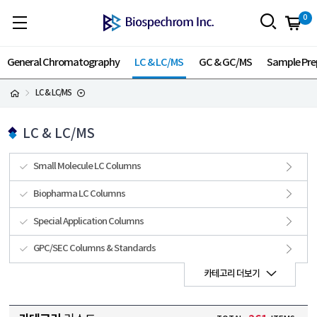
0
General Chromatography
LC & LC/MS
GC & GC/MS
Sample Pre
LC & LC/MS
LC & LC/MS
Small Molecule LC Columns
Biopharma LC Columns
Special Application Columns
GPC/SEC Columns & Standards