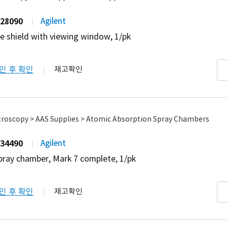
28090
Agilent
e shield with viewing window, 1/pk
인 후 확인
재고확인
troscopy > AAS Supplies > Atomic Absorption Spray Chambers
34490
Agilent
pray chamber, Mark 7 complete, 1/pk
인 후 확인
재고확인