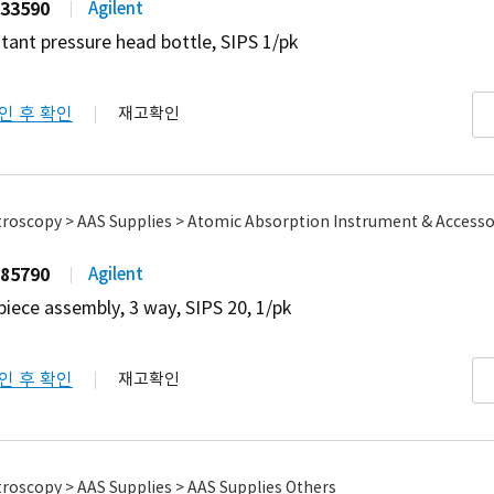
33590
Agilent
tant pressure head bottle, SIPS 1/pk
인 후 확인
재고확인
roscopy > AAS Supplies > Atomic Absorption Instrument & Accesso
85790
Agilent
piece assembly, 3 way, SIPS 20, 1/pk
인 후 확인
재고확인
roscopy > AAS Supplies > AAS Supplies Others