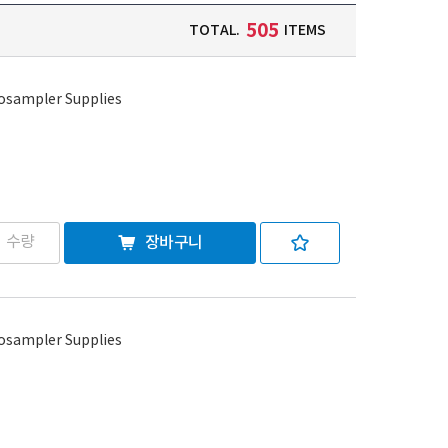
505
TOTAL.
ITEMS
tosampler Supplies
장바구니
tosampler Supplies