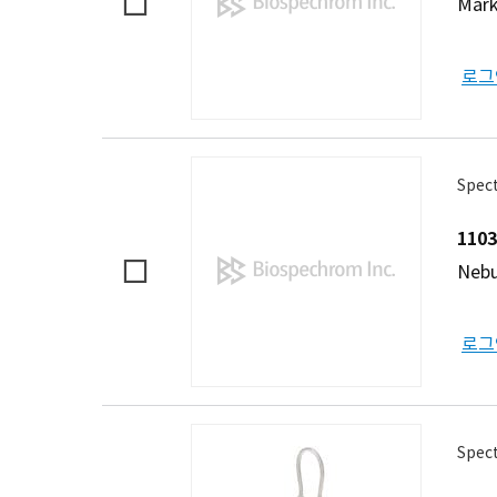
Mark
로그
Spec
1103
Nebu
로그
Spect