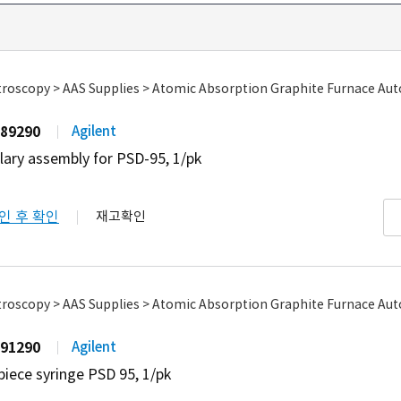
roscopy > AAS Supplies > Atomic Absorption Graphite Furnace Au
89290
Agilent
llary assembly for PSD-95, 1/pk
인 후 확인
재고확인
roscopy > AAS Supplies > Atomic Absorption Graphite Furnace Au
91290
Agilent
piece syringe PSD 95, 1/pk