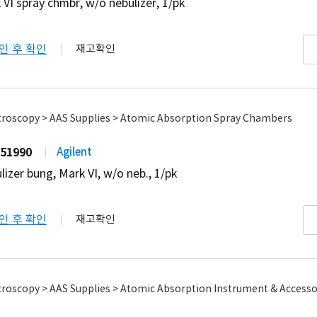
 VI spray chmbr, w/o nebulizer, 1/pk
인 후 확인
재고확인
troscopy > AAS Supplies > Atomic Absorption Spray Chambers
51990
Agilent
lizer bung, Mark VI, w/o neb., 1/pk
인 후 확인
재고확인
roscopy > AAS Supplies > Atomic Absorption Instrument & Accesso