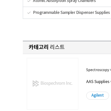
Atomic Absorption Spray Chambers
Programmable Sampler Dispenser Supplies
카테고리
리스트
Spectroscopy >
AAS Supplie
Agilent