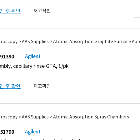
인 후 확인
재고확인
roscopy > AAS Supplies > Atomic Absorption Graphite Furnace Au
91390
Agilent
mbly, capillary rinse GTA, 1/pk
인 후 확인
재고확인
troscopy > AAS Supplies > Atomic Absorption Spray Chambers
51790
Agilent