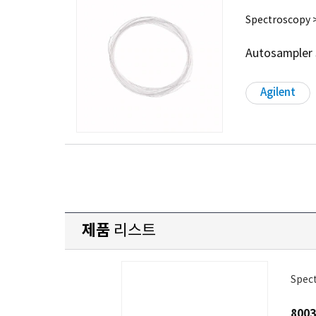
Spectroscopy >
Autosampler 
Agilent
제품
리스트
Spect
8003