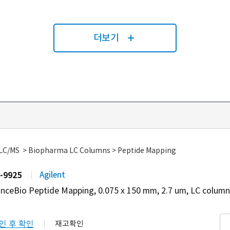
더보기
 LC/MS > Biopharma LC Columns > Peptide Mapping
-9925
Agilent
nceBio Peptide Mapping, 0.075 x 150 mm, 2.7 um, LC column
인 후 확인
재고확인