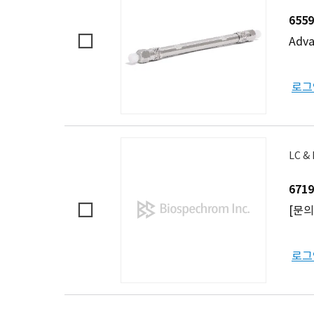
6559
Adva
로그
LC &
6719
[문의]
로그