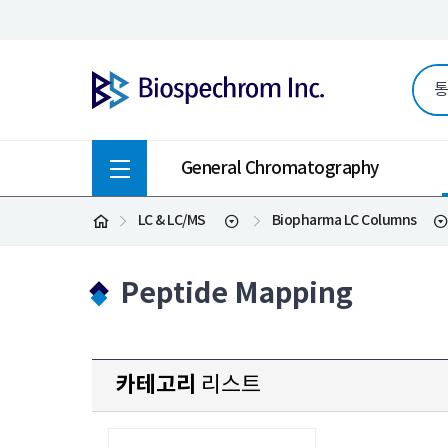
General Chromatography
LC & LC/MS
Biopharma LC Columns
Peptide Mapping
카테고리
리스트