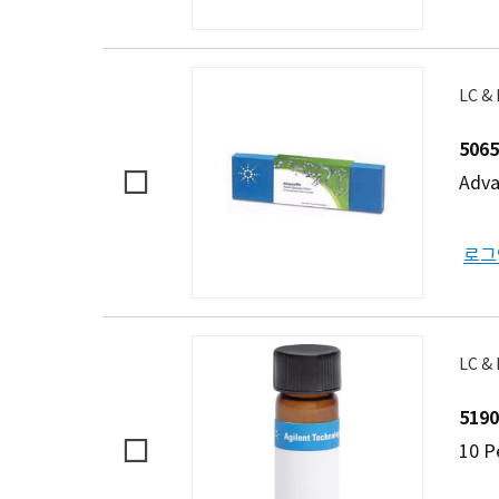
LC &
5065
Adva
로그
LC &
5190
10 P