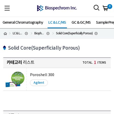
0
General Chromatography
LC & LC/MS
GC & GC/MS
Sample Pre
LC & LC/MS
Biopharma LC Columns
Solid Core(Superficially Porous)
Solid Core(Superficially Porous)
카테고리
리스트
1
TOTAL.
ITEMS
Poroshell 300
Agilent