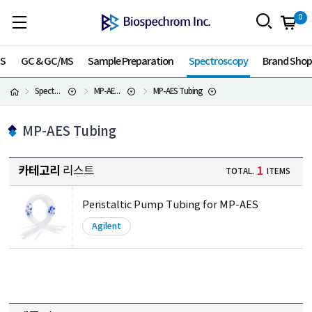
0
MS
GC & GC/MS
Sample Preparation
Spectroscopy
Brand Sho
Spectroscopy
MP-AES Supplies
MP-AES Tubing
MP-AES Tubing
카테고리
리스트
1
TOTAL.
ITEMS
Peristaltic Pump Tubing for MP-AES
Agilent