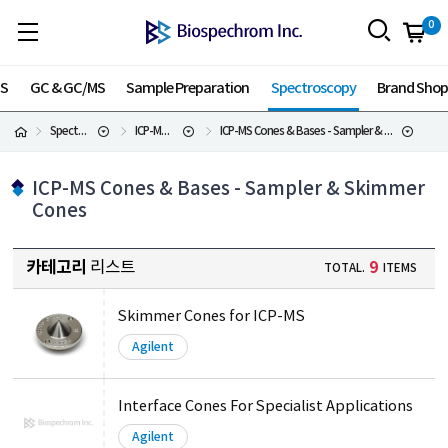
0
MS
GC & GC/MS
Sample Preparation
Spectroscopy
Brand Sho
Spectroscopy
ICP-MS Supplies
ICP-MS Cones & Bases - Sampler & Skimmer Cones
ICP-MS Cones & Bases - Sampler & Skimmer
Cones
카테고리
리스트
9
TOTAL.
ITEMS
Skimmer Cones for ICP-MS
Agilent
Interface Cones For Specialist Applications
Agilent