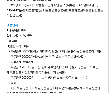
3. 그외 장비의 경우 제조사별 별도 납기 확인 필요. ( 대부분 3~4개월이내 출고)
4. Bel-Art 재품은 재고표기없는 제품도 별도 창고운영으로 재고보유분은 당일 또는
익일 출고가능
배송안내
1.배송방법: 택배
2.배송가능지역: 전국
3.배송비:
1)일반고객,소비자
- 주문금액 50,000원 이상 : 판매자 부담 (단, 택배배송 불가능 상품은 고객 부담)
- 주문금액 50,000원 미만 : 고객부담 (착불 또는 주문시 결제 가능)
2) 납품업체, 협력업체
- 주문금액 200,000원 이상 : 판매자 부담 (단, 택배배송불가 상품은 고객 부담.
제주도 및 도서 산간지역은 추가 운임비가 발생됨)
- 주문금액 200,000원 미만 : 고객부담 (착불 또는 주문시 결제 가능)
3) 공통
- 재고 보유 상품과 미 보유 상품을 동시에 주문 하시는 경우, 재고 보유 상품의
금액(출고금액) 기준으로 운임비가 부과됩니다.
4.배송기일: 재고 상품의 경우 주문 또는 결제일 다음날로부터 약 2~4일 이내,
미재고
0
상품의 경우 2주~4주이내 발송 (토 / 일 / 공휴일 제외, 배송사 사정에 따라 다름)
홈
장바구니
즐겨찾기
마이페이지
5.주의사항: 상품특성 (설치상품, 상품크기 등) 또는 지역여건 (산간, 도서지역)에