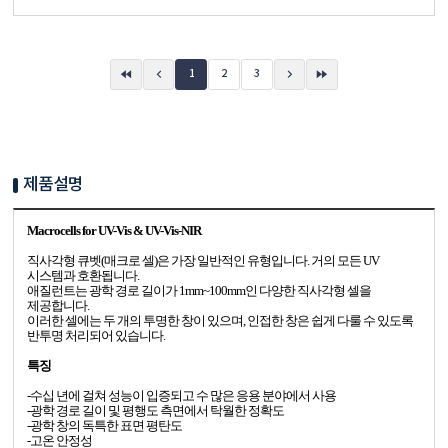
1
2
3
제품설명
Macrocells for UV-Vis & UV-Vis-NIR
직사각형 큐벳(매크로 셀)은 가장 일반적인 유형입니다. 거의 모든 UV
시스템과 호환됩니다.
애질런트는 광학 경로 길이가
1mm~100mm인 다양한 직사각형 셀을
제공합니다.
이러한 셀에는 두 개의 투명한 창이 있으며, 인접한 창은 쉽게 다룰 수 있도록
반투명
처리되어 있습니다.
특징
-수십 년에 걸쳐 성능이 입증되고 수 많은 응용 분야에서 사용
-광학 경로 길이 및 평행도 측면에서 탁월한 정확도
-광학 창의 독특한 표면 평탄도
-고온 안정성