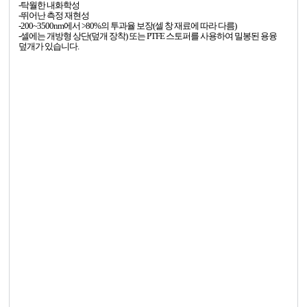
-탁월한 내화학성
-뛰어난 측정 재현성
-200~3500nm에서 >80%의 투과율 보장(셀 창 재료에 따라 다름)
-셀에는 개방형 상단(덮개 장착) 또는 PTFE 스토퍼를 사용하여 밀봉된 용융
덮개가 있습니다.