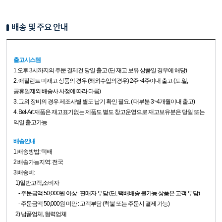
배송 및 주요 안내
출고시스템
1.
오후 3시까지의 주문 결제건 당일 출고 (단 재고 보유 상품일 경우에 해당)
2. 애질런트 미재고 상품의 경우 (해외수입의경우) 2주~4주이내 출고 (토.일,
공휴일제외 배송사 사정에 따라 다름)
3. 그외 장비의 경우 제조사별 별도 납기 확인 필요. ( 대부분 3~4개월이내 출고)
4. Bel-Art 재품은 재고표기없는 제품도 별도 창고운영으로 재고보유분은 당일 또는
익일 출고가능
배송안내
1.배송방법: 택배
2.배송가능지역: 전국
3.배송비:
1)일반고객,소비자
- 주문금액 50,000원 이상 : 판매자 부담 (단, 택배배송 불가능 상품은 고객 부담)
- 주문금액 50,000원 미만 : 고객부담 (착불 또는 주문시 결제 가능)
2) 납품업체, 협력업체