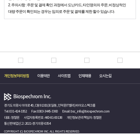
2. 주의사항 : 주문 및 결제 확인 과정에서 도난카드, 타인명의의 주문, 비정상적인
대량 주문이 확인되는 경우는 임의로 주문 및 결제를 제한 할수 있습니다.
개인정보처리방침
이용약관
사이트맵
인재채용
오시는길
경기도 의왕시 이미로 40, C동 913호(포일동, 인덕원IT밸리) 바이오스펙크롬
Tel :
031-424-3352
Fax : 0303-3445-3360
Email :
bsc_info@biospechrom.com
대표 : 정철원
사업자등록번호 : 460-81-00138
개인정보관리책임자 : 정철원
통신판매업신고 : 2021-경기의왕-0354
COPYRIGHT (C) BIOSPECHROM INC. ALL RIGHTS RESERVED.