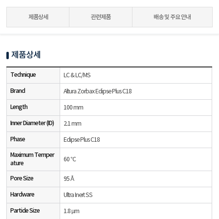
제품상세
관련제품
배송 및 주요 안내
제품상세
Technique
LC & LC/MS
Brand
Altura Zorbax Eclipse Plus C18
Length
100 mm
Inner Diameter (ID)
2.1 mm
Phase
Eclipse Plus C18
Maximum Temper
60 °C
ature
Pore Size
95 Å
Hardware
Ultra Inert SS
Particle Size
1.8 µm