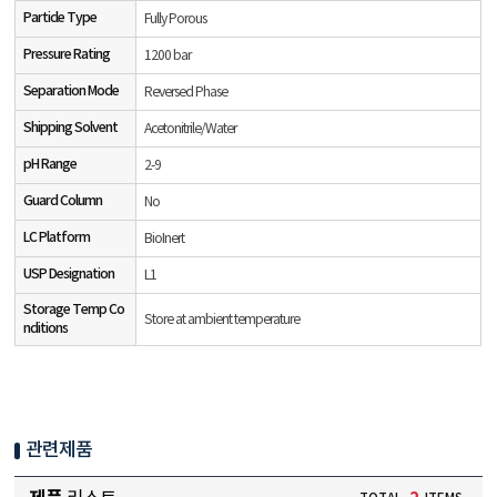
Particle Type
Fully Porous
Pressure Rating
1200 bar
Separation Mode
Reversed Phase
Shipping Solvent
Acetonitrile/Water
pH Range
2-9
Guard Column
No
LC Platform
BioInert
USP Designation
L1
Storage Temp Co
Store at ambient temperature
nditions
관련제품