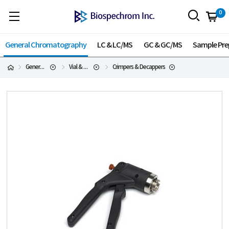
0
General Chromatography
LC & LC/MS
GC & GC/MS
Sample Pre
General Chromatography
Vial & Cap
Crimpers & Decappers