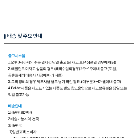
배송 및 주요 안내
출고시스템
1.
오후 3시까지의 주문 결제건 당일 출고 (단 재고 보유 상품일 경우에 해당)
2. 애질런트 미재고 상품의 경우 (해외수입의경우) 2주~4주이내 출고 (토.일,
공휴일제외 배송사 사정에 따라 다름)
3. 그외 장비의 경우 제조사별 별도 납기 확인 필요. ( 대부분 3~4개월이내 출고)
4. Bel-Art 재품은 재고표기없는 제품도 별도 창고운영으로 재고보유분은 당일 또는
익일 출고가능
배송안내
1.배송방법: 택배
2.배송가능지역: 전국
3.배송비:
1)일반고객,소비자