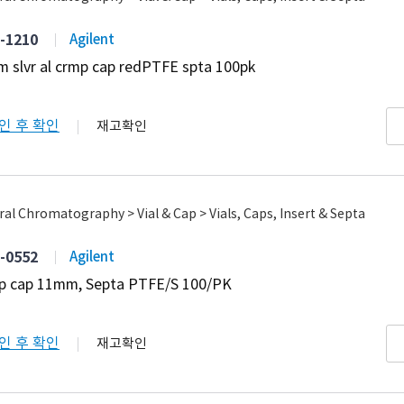
-1210
Agilent
 slvr al crmp cap redPTFE spta 100pk
인 후 확인
재고확인
al Chromatography > Vial & Cap > Vials, Caps, Insert & Septa
-0552
Agilent
p cap 11mm, Septa PTFE/S 100/PK
인 후 확인
재고확인