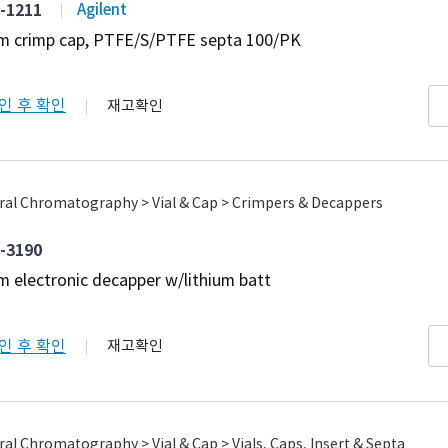
-1211
Agilent
 crimp cap, PTFE/S/PTFE septa 100/PK
인 후 확인
재고확인
ral Chromatography > Vial & Cap > Crimpers & Decappers
-3190
 electronic decapper w/lithium batt
인 후 확인
재고확인
al Chromatography > Vial & Cap > Vials, Caps, Insert & Septa