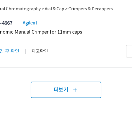
ral Chromatography > Vial & Cap > Crimpers & Decappers
-4667
Agilent
nomic Manual Crimper for 11mm caps
인 후 확인
재고확인
더보기