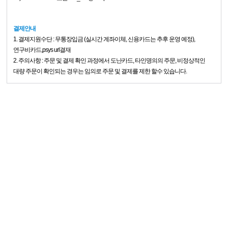
결제안내
1. 결제지원수단 : 무통장입금 (실시간 계좌이체, 신용카드는 추후 운영 예정),
연구비카드,psys url결재
2. 주의사항 : 주문 및 결제 확인 과정에서 도난카드, 타인명의의 주문, 비정상적인
대량 주문이 확인되는 경우는 임의로 주문 및 결제를 제한 할수 있습니다.
0
홈
장바구니
즐겨찾기
마이페이지
개인정보처리방침
이용약관
사이트맵
인재채용
오시는길
경기도 의왕시 이미로 40, C동 913호(포일동, 인덕원IT밸리) 바이오스펙크롬