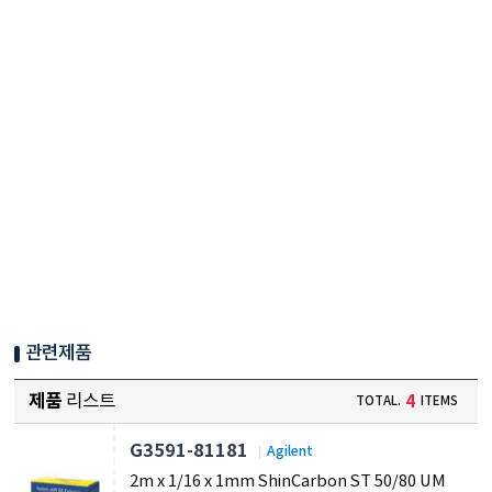
관련제품
제품
리스트
4
TOTAL.
ITEMS
G3591-81181
Agilent
2m x 1/16 x 1mm ShinCarbon ST 50/80 UM