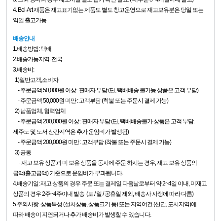
4. Bel-Art 재품은 재고표기없는 제품도 별도 창고운영으로 재고보유분은 당일 또는
익일 출고가능
배송안내
1.배송방법: 택배
2.배송가능지역: 전국
3.배송비:
1)일반고객,소비자
- 주문금액 50,000원 이상 : 판매자 부담 (단, 택배배송 불가능 상품은 고객 부담)
- 주문금액 50,000원 미만 : 고객부담 (착불 또는 주문시 결제 가능)
2) 납품업체, 협력업체
- 주문금액 200,000원 이상 : 판매자 부담 (단, 택배배송불가 상품은 고객 부담.
제주도 및 도서 산간지역은 추가 운임비가 발생됨)
- 주문금액 200,000원 미만 : 고객부담 (착불 또는 주문시 결제 가능)
3) 공통
- 재고 보유 상품과 미 보유 상품을 동시에 주문 하시는 경우, 재고 보유 상품의
금액(출고금액) 기준으로 운임비가 부과됩니다.
4.배송기일: 재고 상품의 경우 주문 또는 결제일 다음날로부터 약 2~4일 이내,
미재고
상품의 경우 2주~4주이내 발송 (토 / 일 / 공휴일 제외, 배송사 사정에 따라 다름)
5.주의사항: 상품특성 (설치상품, 상품크기 등) 또는 지역여건 (산간, 도서지역)에
따라 배송이 지연되거나 추가 배송비가 발생할 수 있습니다.