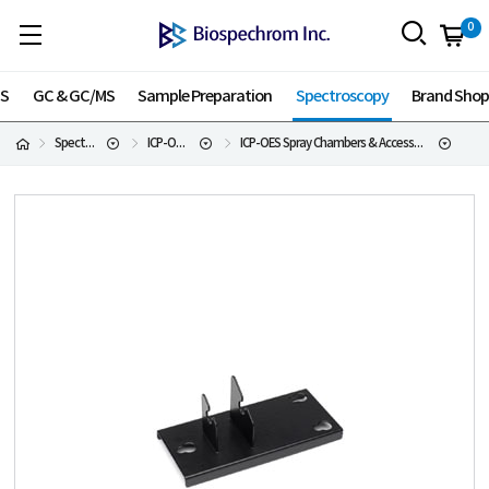
0
MS
GC & GC/MS
Sample Preparation
Spectroscopy
Brand Sho
Spectroscopy
ICP-OES Supplies
ICP-OES Spray Chambers & Accessories