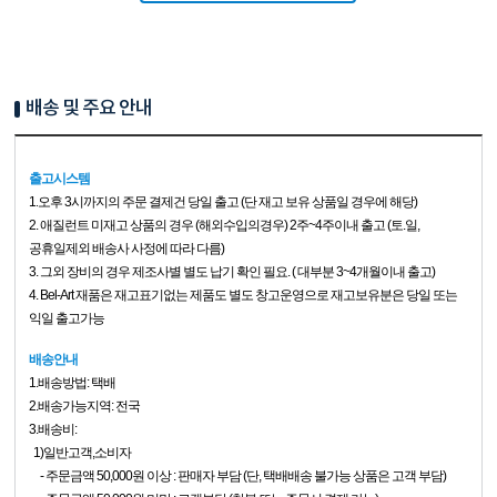
배송 및 주요 안내
출고시스템
1.
오후 3시까지의 주문 결제건 당일 출고 (단 재고 보유 상품일 경우에 해당)
2. 애질런트 미재고 상품의 경우 (해외수입의경우) 2주~4주이내 출고 (토.일,
공휴일제외 배송사 사정에 따라 다름)
3. 그외 장비의 경우 제조사별 별도 납기 확인 필요. ( 대부분 3~4개월이내 출고)
4. Bel-Art 재품은 재고표기없는 제품도 별도 창고운영으로 재고보유분은 당일 또는
익일 출고가능
배송안내
1.배송방법: 택배
2.배송가능지역: 전국
3.배송비:
1)일반고객,소비자
- 주문금액 50,000원 이상 : 판매자 부담 (단, 택배배송 불가능 상품은 고객 부담)