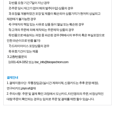
1) 반품 요청 기간 7일이 지난 경우
2) 주문 당시 재고가 없어 해외 발주(수입) 상품의 경우
3) 포장을 개봉하였건 포장 및 제품이 훼손되어 상품가치가 현저히 상실되고
재판매가 불가능한 경우
4) 구매자의 책임 있는 사유로 상품 등이 멸실 또는 훼손된 경우
5) 고객의 주문에 의해 제작되는 주문제작 상품의 경우
6) 반품으로 배송되는 과정 중 파손된 경우 (택배사의 부주의 혹은 부실포장으로
인한 파손이므로 반품 불가)
7) 드라이아이스 포장상품의 경우
8) 유효기간이 있는 제품
3.교환/반품문의
1) 031-424-3352 또는 bsc_info@biospechrom.com
결제안내
1. 결제지원수단 : 무통장입금 (실시간 계좌이체, 신용카드는 추후 운영 예정),
연구비카드,psys url결재
2. 주의사항 : 주문 및 결제 확인 과정에서 도난카드, 타인명의의 주문, 비정상적인
대량 주문이 확인되는 경우는 임의로 주문 및 결제를 제한 할수 있습니다.