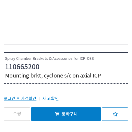
Spray Chamber Brackets & Accessories for ICP-OES
110665200
Mounting brkt, cyclone s/c on axial ICP
재고확인
로그인 후 가격확인
장바구니