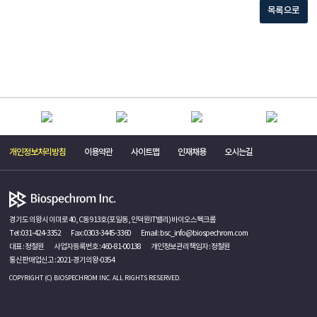
목록으로
개인정보처리방침
이용약관
사이트맵
인재채용
오시는길
경기도 의왕시 이미로 40, C동 913호(포일동, 인덕원IT밸리) 바이오스펙크롬
Tel :
031-424-3352
Fax : 0303-3445-3360
Email :
bsc_info@biospechrom.com
대표 : 정철원
사업자등록번호 : 460-81-00138
개인정보관리책임자 : 정철원
통신판매업신고 : 2021-경기의왕-0354
COPYRIGHT (C) BIOSPECHROM INC. ALL RIGHTS RESERVED.