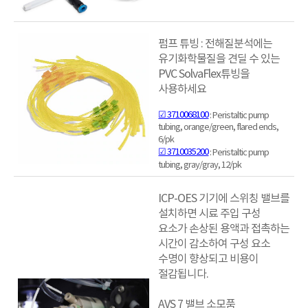
펌프 튜빙 : 전해질분석에는
유기화학물질을 견딜 수 있는
PVC SolvaFlex튜빙을
사용하세요
☑ 3710068100
: Peristaltic pump
tubing, orange/green, flared ends,
6/pk
☑ 3710035200
: Peristaltic pump
tubing, gray/gray, 12/pk
ICP-OES 기기에 스위칭 밸브를
설치하면 시료 주입 구성
요소가 손상된 용액과 접촉하는
시간이 감소하여 구성 요소
수명이 향상되고 비용이
절감됩니다.
AVS 7 밸브 소모품